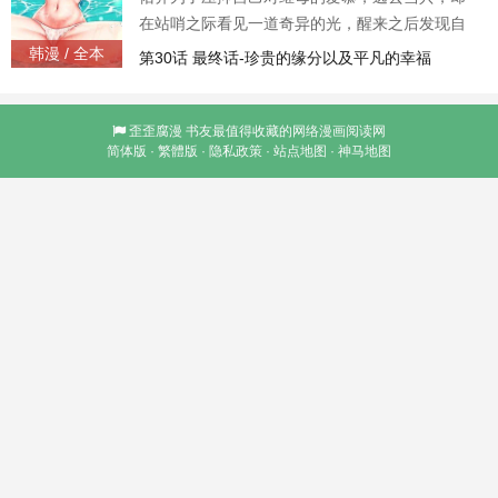
在站哨之际看见一道奇异的光，醒来之后发现自
己莫名其妙和继母被流放在荒岛上，眼前还出现
韩漫 / 全本
第30话 最终话-珍贵的缘分以及平凡的幸福
诡异的动作指令，逼迫着他们执行一连串的色色
任务才能继续存活下去。而佑齐克制许久的感情
在毫无任何社会规范的荒岛上，获得了心理及物
歪歪腐漫
书友最值得收藏的网络漫画阅读网
简体版
·
繁體版
·
隐私政策
·
站点地图
·
神马地图
理上的「大爆发」!!「妈~妳可以成为我的炮友
吗?」