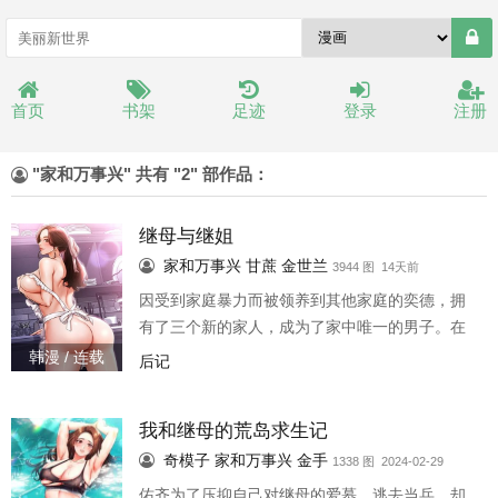
首页
书架
足迹
登录
注册
"家和万事兴" 共有 "2" 部作品：
继母与继姐
家和万事兴
甘蔗
金世兰
3944 图 14天前
因受到家庭暴力而被领养到其他家庭的奕德，拥
有了三个新的家人，成为了家中唯一的男子。在
满是女人环境中长大的奕德，也一天一天和家人
韩漫 / 连载
后记
产生了新一层的关係…「儿子，有什么困难妈都
能帮你解决」
我和继母的荒岛求生记
奇模子
家和万事兴
金手
1338 图 2024-02-29
佑齐为了压抑自己对继母的爱慕，逃去当兵，却