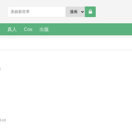
人
真人
Cos
出版
前
8-03