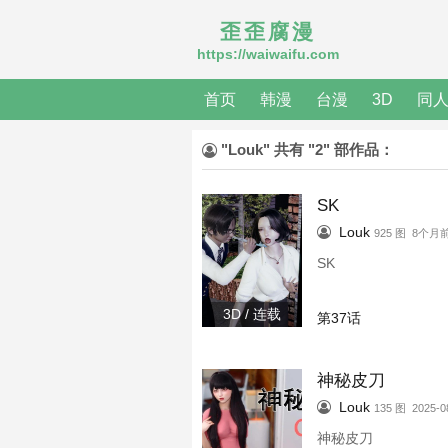
歪歪腐漫
https://waiwaifu.com
首页
韩漫
台漫
3D
同
"Louk" 共有 "2" 部作品：
SK
Louk
925 图 8个月
SK
3D / 连载
第37话
神秘皮刀
Louk
135 图 2025-0
神秘皮刀