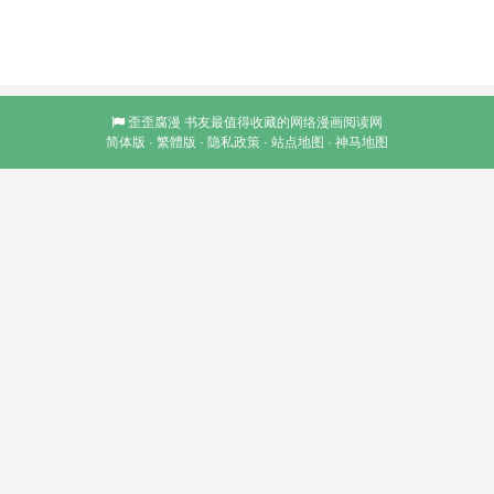
歪歪腐漫
书友最值得收藏的网络漫画阅读网
简体版
·
繁體版
·
隐私政策
·
站点地图
·
神马地图